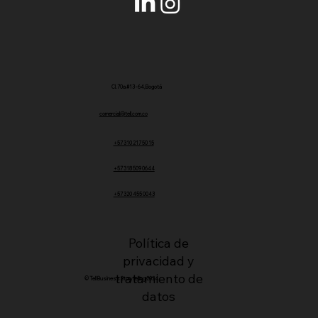
Cl. 70a #13 - 64, Bogotá
comercial@tell.com.co
+57 310 217 50 15
+57 318 509 0644
+57 320 455 0043
Política de
privacidad y
tratamiento de
© Tell Business Storytelling 2024
datos