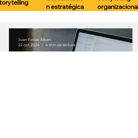
torytelling
n estratégica
organizaciona
Juan Felipe Alban
22 oct 2024
4 min de lectura