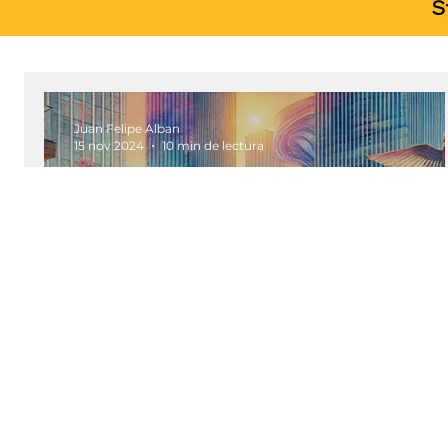
S
Juan Felipe Alban
15 nov 2024
10 min de lectura
Consultoría,
storytelling e