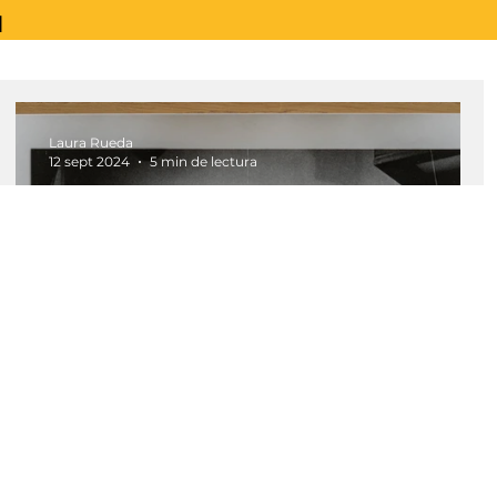
l
Laura Rueda
12 sept 2024
5 min de lectura