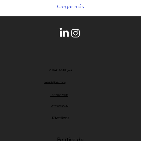
Cargar más
Cl. 70a #13 - 64, Bogotá
comercial@tell.com.co
+57 310 217 50 15
+57 318 509 0644
+57 320 455 0043
Política de