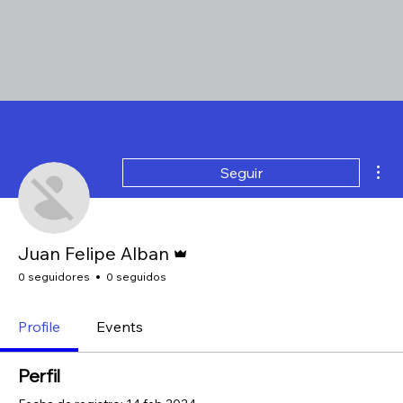
Más
Seguir
Administrador
Juan Felipe Alban
0 seguidores
0 seguidos
Profile
Events
Perfil